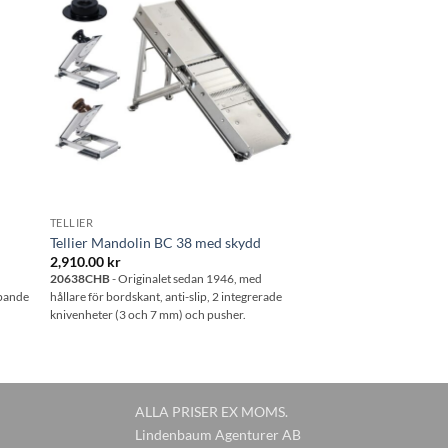
 i
Lägg till i
tan
önskelistan
TELLIER
Tellier Mandolin BC 38 med skydd
2,910.00
kr
20638CHB
- Originalet sedan 1946, med
mpande
hållare för bordskant, anti-slip, 2 integrerade
knivenheter (3 och 7 mm) och pusher.
ALLA PRISER EX MOMS.
Lindenbaum Agenturer AB