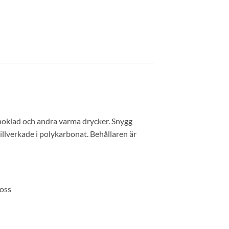
choklad och andra varma drycker. Snygg
llverkade i polykarbonat. Behållaren är
loss