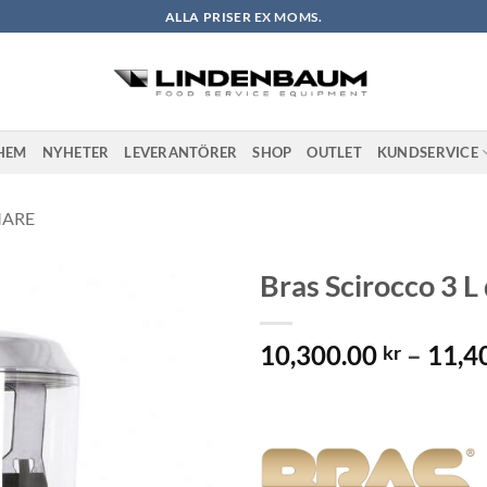
ALLA PRISER EX MOMS.
HEM
NYHETER
LEVERANTÖRER
SHOP
OUTLET
KUNDSERVICE
MARE
Bras Scirocco 3 
Lägg till i
10,300.00
–
11,4
önskelistan
kr