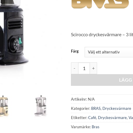
Scirocco dryckesvärmare – 3 liter
Färg
Bras Scirocco 3 L dryckesvärmar
LÄGG 
Artikelnr:
N/A
Kategorier:
BRAS
,
Dryckesvärmare
Etiketter:
Café
,
Dryckesvärmare
,
Va
Varumärke:
Bras