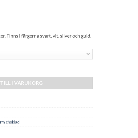
. Finns i färgerna svart, vit, silver och guld.
e mängd
TILL I VARUKORG
rm choklad