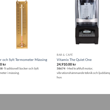
Lägg till i
Lägg till
önskelistan
önskelis
BAR & CAFÉ
r och Sylt Termometer Mässing
Vitamix The Quiet One
00
kr
24,910.00
kr
08
-Traditionell Socker och Sylt
58674
- Med kraftfull motor,
eter i mässing.
vibrationshämmande teknik och ljuddä
huv.