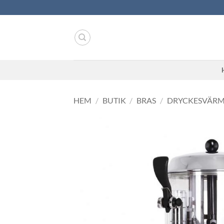
Skip
to
content
HEM
/
BUTIK
/
BRAS
/
DRYCKESVÄR