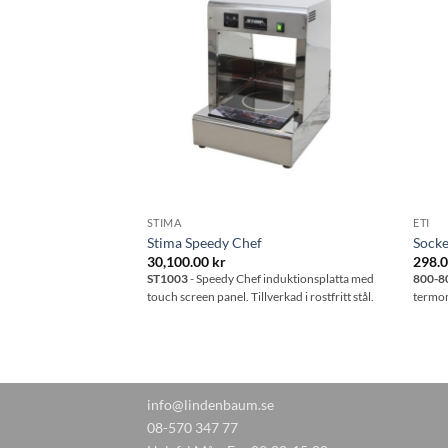
Lägg till i
Lägg till i
önskelistan
önskelistan
STIMA
ETI
ter
Stima Speedy Chef
Socke
30,100.00
kr
298.
enedese - perfekt för
ST1003
- Speedy Chef induktionsplatta med
800-8
touch screen panel. Tillverkad i rostfritt stål.
termom
info@lindenbaum.se
08-570 347 77