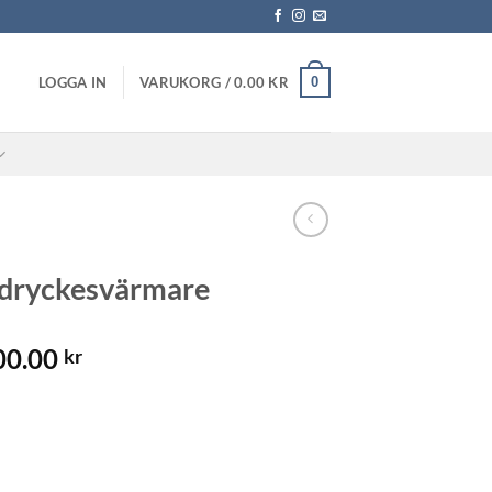
0
LOGGA IN
VARUKORG /
0.00
KR
L dryckesvärmare
Prisintervall:
00.00
kr
10,300.00 kr
till
11,400.00 kr