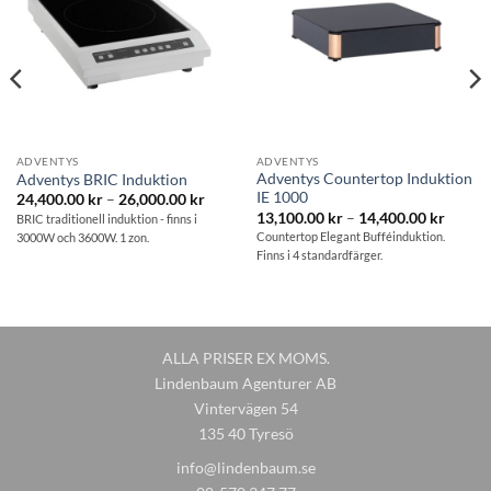
ADVENTYS
ADVENTYS
Adventys Countertop Induktion
Adventys BRIC Induktion
IE 1000
Prisintervall:
24,400.00
kr
–
26,000.00
kr
24,400.00 kr
Prisint
13,100.00
kr
–
14,400.00
kr
BRIC traditionell induktion - finns i
till
13,100
Countertop Elegant Bufféinduktion.
3000W och 3600W. 1 zon.
26,000.00 kr
till
Finns i 4 standardfärger.
14,400
ALLA PRISER EX MOMS.
Lindenbaum Agenturer AB
Vintervägen 54
135 40 Tyresö
info@lindenbaum.se