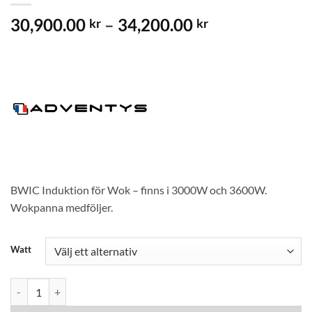
Prisintervall:
30,900.00
–
34,200.00
kr
kr
30,900.00 kr
till
34,200.00 kr
BWIC Induktion för Wok – finns i 3000W och 3600W.
Wokpanna medföljer.
Watt
Adventys BWIC Induktion Wok mängd