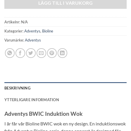
LÄGG TILL I VARUKORG
Artikelnr:
N/A
Kategorier:
Adventys
,
Bioline
Varumärke:
Adventys
BESKRIVNING
YTTERLIGARE INFORMATION
Adventys BWIC Induktion Wok
I år får vår Bioline BWIC wok en ny design. En induktionswok
från Adventys Bioline-serie, denna apparat är designad för