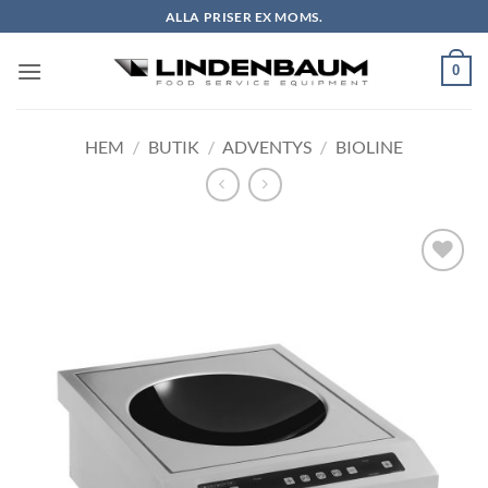
Skip
ALLA PRISER EX MOMS.
to
content
0
HEM
/
BUTIK
/
ADVENTYS
/
BIOLINE
Lägg till i
önskelistan