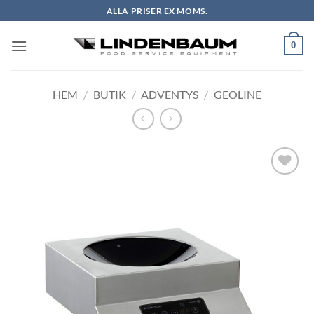
Skip
ALLA PRISER EX MOMS.
to
content
0
HEM
/
BUTIK
/
ADVENTYS
/
GEOLINE
Lägg till i
önskelistan