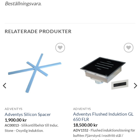
Beställningsvara.
RELATERADE PRODUKTER
Lägg till i
Lägg till i
önskelistan
önskelistan
ADVENTYS
ADVENTYS
Adventys Flushed Induktion GL
Adventys Silicon Spacer
650 FLR
1,900.00
kr
18,500.00
kr
AC00013
- Silikontillbehör till Induc.
ADV1552
- Flushed induktionslösning för
Stone - Osynlig Induktion.
bufféer. Fjärrstyrd. I rostfritt stål /