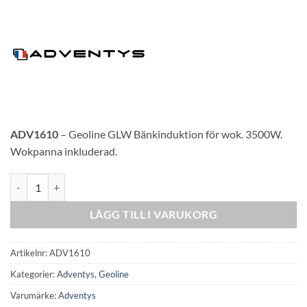
ADV1610
– Geoline GLW Bänkinduktion för wok. 3500W.
Wokpanna inkluderad.
Adventys GLW Countertop Induktion Wok 3500 mängd
LÄGG TILL I VARUKORG
Artikelnr:
ADV1610
Kategorier:
Adventys
,
Geoline
Varumärke:
Adventys