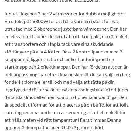
Induc-Elegance 2 har 2 värmezoner för dubbla möjligheter!
En effekt på 2x300W för att hålla värmen i stort format,
utrustad med 2 oberoende justerbara värmezoner. Den har
en elegant och sober design. Lätt och kompakt, den är enkel
att transportera och stapla tack vare sina skyddande
stötfångare på alla 4 fötter. Dess 2 kontrollpaneler med 3
knappar möjliggör snabb och enkel hantering med en
startknapp och 2 effektknappar. Den har fördelen att den är
helt anpassningsbar efter dina önskemål, du kan välja en färg
för de 4 sidorna eller till och med välja att sätta på din
logotyp, de 4 fötterna är också anpassningsbara. Vi erbjuder
4 standardmodeller men kombinationerna är oändliga. Den
är speciellt utformad för att placeras på en buffé, för att följa
cateringpersonal under deras servering eller helt enkelt för
att hålla maten vid rätt temperatur i flera timmar. Denna
apparat är kompatibel med GN2/3 gourmetkärl.