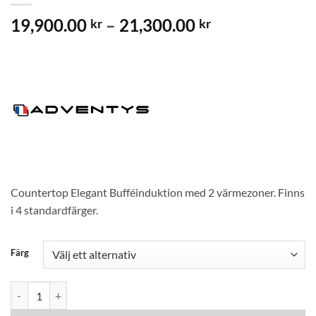
Prisintervall:
19,900.00
–
21,300.00
kr
kr
19,900.00 kr
till
21,300.00 kr
Countertop Elegant Bufféinduktion med 2 värmezoner. Finns
i 4 standardfärger.
Färg
Adventys Countertop Induktion IE 600 mängd