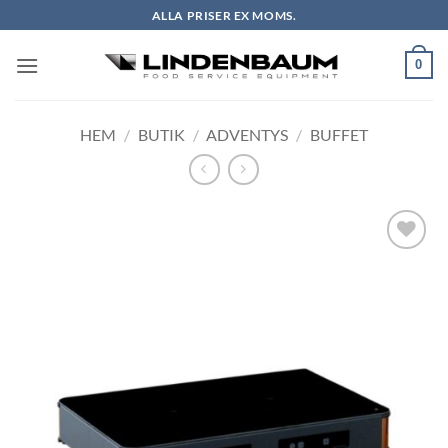
Skip
ALLA PRISER EX MOMS.
to
content
0
HEM
/
BUTIK
/
ADVENTYS
/
BUFFET
Lägg till i
önskelistan