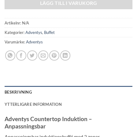
LÄGG TILL I VARUKORG
Artikelnr:
N/A
Kategorier:
Adventys
,
Buffet
Varumärke:
Adventys
BESKRIVNING
YTTERLIGARE INFORMATION
Adventys Countertop Induktion –
Anpassningsbar
Anpassningsbar induktionsbuffé med 2 zoner.