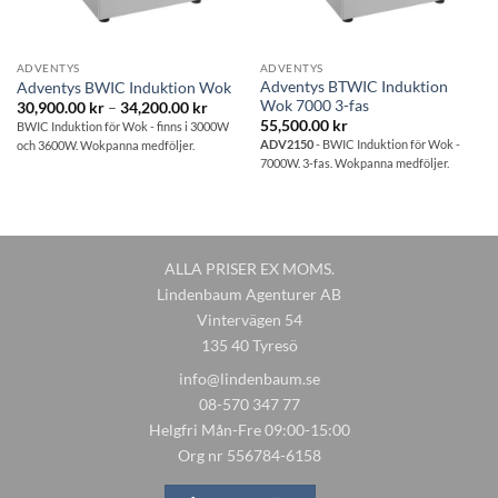
ADVENTYS
ADVENTYS
Adventys BTWIC Induktion
Adventys BWIC Induktion Wok
Wok 7000 3-fas
Prisintervall:
30,900.00
kr
–
34,200.00
kr
30,900.00 kr
55,500.00
kr
BWIC Induktion för Wok - finns i 3000W
till
ADV2150
- BWIC Induktion för Wok -
och 3600W. Wokpanna medföljer.
34,200.00 kr
7000W. 3-fas. Wokpanna medföljer.
ALLA PRISER EX MOMS.
Lindenbaum Agenturer AB
Vintervägen 54
135 40 Tyresö
info@lindenbaum.se
08-570 347 77
Helgfri Mån-Fre 09:00-15:00
Org nr 556784-6158