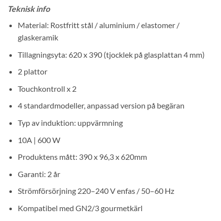
Teknisk info
Material: Rostfritt stål / aluminium / elastomer /
glaskeramik
Tillagningsyta: 620 x 390 (tjocklek på glasplattan 4 mm)
2 plattor
Touchkontroll x 2
4 standardmodeller, anpassad version på begäran
Typ av induktion: uppvärmning
10A | 600 W
Produktens mått: 390 x 96,3 x 620mm
Garanti: 2 år
Strömförsörjning 220–240 V enfas / 50–60 Hz
Kompatibel med GN2/3 gourmetkärl