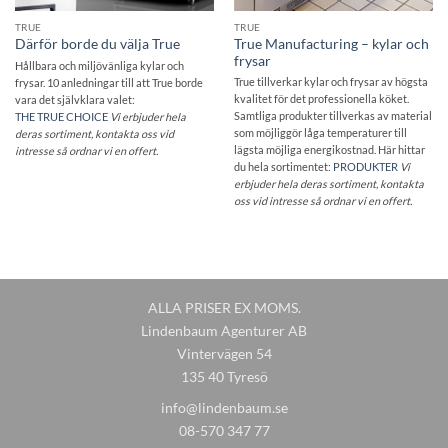
TRUE
TRUE
True Manufacturing – kylar och
Därför borde du välja True
frysar
Hållbara och miljövänliga kylar och
True tillverkar kylar och frysar av högsta
frysar. 10 anledningar till att True borde
kvalitet för det professionella köket.
vara det självklara valet:
Samtliga produkter tillverkas av material
THE TRUE CHOICE
Vi erbjuder hela
som möjliggör låga temperaturer till
deras sortiment
, kontakta oss vid
lägsta möjliga energikostnad. Här hittar
intresse så ordnar vi en offert.
du hela sortimentet:
PRODUKTER
Vi
erbjuder hela deras sortiment
, kontakta
oss vid intresse så ordnar vi en offert.
ALLA PRISER EX MOMS.
Lindenbaum Agenturer AB
Vintervägen 54
135 40 Tyresö
info@lindenbaum.se
08-570 347 77