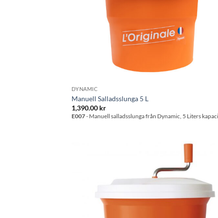
DYNAMIC
Manuell Salladsslunga 5 L
1,390.00
kr
E007
- Manuell salladsslunga från Dynamic, 5 Liters kapaci
Lägg til
önskeli