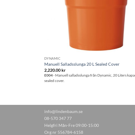
DYNAMIC
Manuell Salladsslunga 20 L Sealed Cover
2,220.00
kr
E004
- Manuell salladsslunga från Dynamic, 20 Liters kapac
sealed cover.
info@lindenbaum.se
08-570 347 77
Helgfri Mån-Fre 09:00-15:00
Org nr 556784-6158