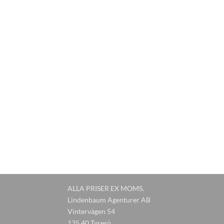
ALLA PRISER EX MOMS.
Lindenbaum Agenturer AB
Vintervägen 54
135 40 Tyresö