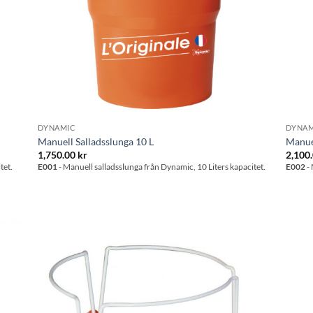
DYNAMIC
DYNAM
Manuell Salladsslunga 10 L
Manuel
1,750.00
kr
2,100
tet.
E001
- Manuell salladsslunga från Dynamic, 10 Liters kapacitet.
E002
- 
l i
Lägg till i
stan
önskelistan