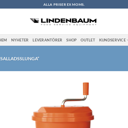
ALLA PRISER EX MOMS.
HEM
NYHETER
LEVERANTÖRER
SHOP
OUTLET
KUNDSERVICE
SALLADSSLUNGA”
l i
Lägg till i
stan
önskelistan