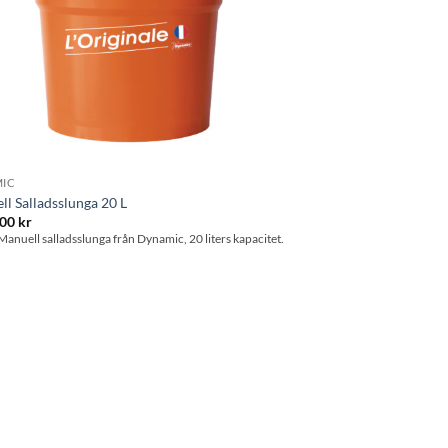
IC
l Salladsslunga 20 L
.00
kr
Manuell salladsslunga från Dynamic, 20 liters kapacitet.