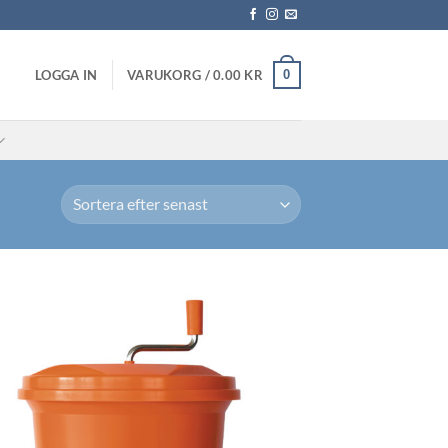
0
LOGGA IN
VARUKORG /
0.00
KR
Lägg till i
önskelistan