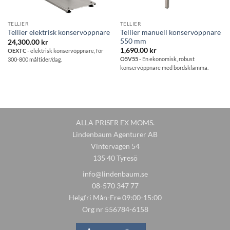
TELLIER
TELLIER
Tellier manuell konservöppnare
Tellier elektrisk konservöppnare
550 mm
24,300.00
kr
1,690.00
kr
OEXTC
- elektrisk konservöppnare, för
O5V55
- En ekonomisk, robust
300-800 måltider/dag.
konservöppnare med bordsklämma.
ALLA PRISER EX MOMS.
Lindenbaum Agenturer AB
Vintervägen 54
135 40 Tyresö
info@lindenbaum.se
08-570 347 77
Helgfri Mån-Fre 09:00-15:00
Org nr 556784-6158