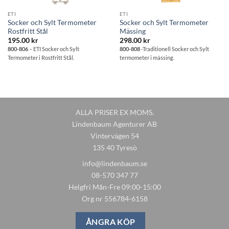
ETI
ETI
Socker och Sylt Termometer
Socker och Sylt Termometer
Rostfritt Stål
Mässing
195.00
kr
298.00
kr
800-806
– ETI Socker och Sylt
800-808
-Traditionell Socker och Sylt
Termometer i Rostfritt Stål.
termometer i mässing.
ALLA PRISER EX MOMS.
Lindenbaum Agenturer AB
Vintervägen 54
135 40 Tyresö
info@lindenbaum.se
08-570 347 77
Helgfri Mån-Fre 09:00-15:00
Org nr 556784-6158
ÅNGRA KÖP