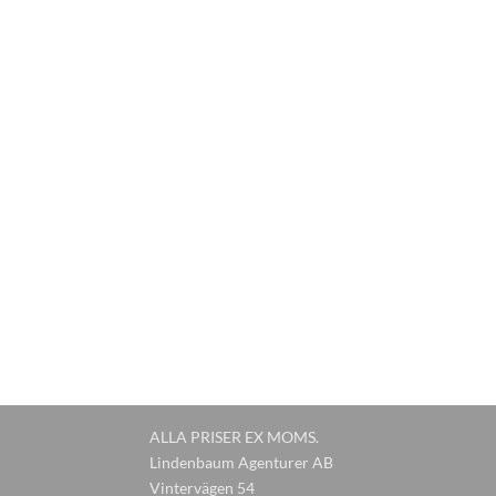
ALLA PRISER EX MOMS.
Lindenbaum Agenturer AB
Vintervägen 54