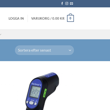
0
LOGGA IN
VARUKORG /
0.00
KR
Lägg till i
önskelistan