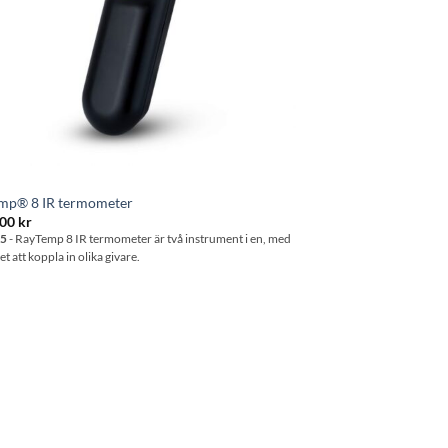
mp® 8 IR termometer
.00
kr
45
- RayTemp 8 IR termometer är två instrument i en, med
t att koppla in olika givare.