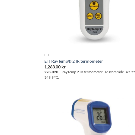
ETI
ETI RayTemp® 2 IR termometer
1,263.00
kr
228-020
– RayTemp 2 IR termometer - Mätområde -49.9 
349.9 °C.
Lägg til
önskeli