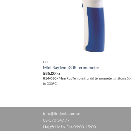
ETI
Mini RayTemp® IR termometer
585.00
kr
814-080
- Mini RayTemp infraröd termometer, mätområd
to 330°C.
info@lindenbaum.se
08-570 347 77
Helgfri Mån-Fre 09:00-15:00