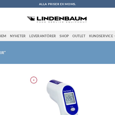
ALLA PRISER EX MOMS.
HEM
NYHETER
LEVERANTÖRER
SHOP
OUTLET
KUNDSERVICE
IR”
l i
Lägg till i
stan
önskelistan