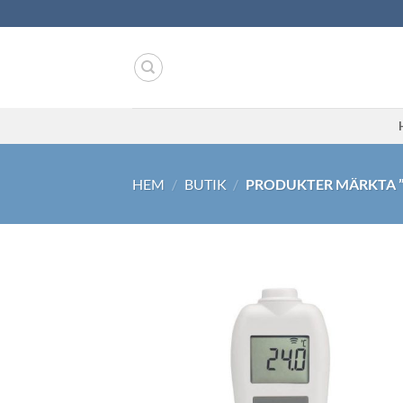
Skip
to
content
HEM
/
BUTIK
/
PRODUKTER MÄRKTA ”
Lägg til
önskeli