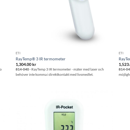
ETI
ETI
RayTemp® 3 IR termometer
RayTe
1,304.00
kr
1,523
to
814-040
- RayTemp 3 IR termometer - mäter med laser och
814-0
behöver inte komma i direktkontakt med livsmedlet.
möjlighe
l i
Lägg till i
stan
önskelistan