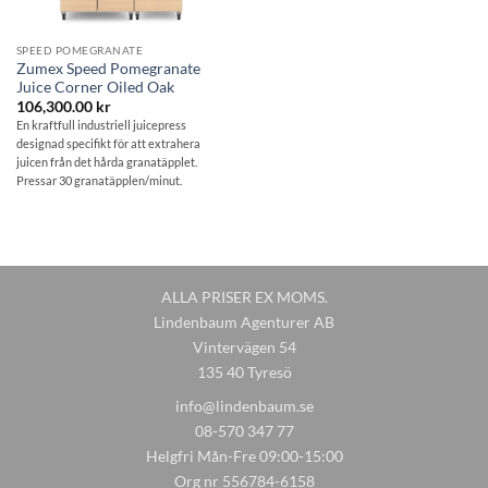
SPEED POMEGRANATE
Zumex Speed Pomegranate
Juice Corner Oiled Oak
106,300.00
kr
En kraftfull industriell juicepress
designad specifikt för att extrahera
juicen från det hårda granatäpplet.
Pressar 30 granatäpplen/minut.
ALLA PRISER EX MOMS.
Lindenbaum Agenturer AB
Vintervägen 54
135 40 Tyresö
info@lindenbaum.se
08-570 347 77
Helgfri Mån-Fre 09:00-15:00
Org nr 556784-6158