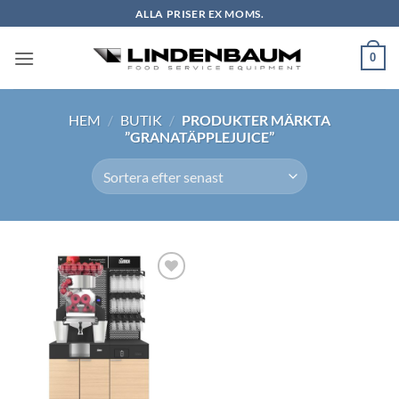
Skip
ALLA PRISER EX MOMS.
to
content
0
HEM
/
BUTIK
/
PRODUKTER MÄRKTA
”GRANATÄPPLEJUICE”
Lägg till i
önskelistan