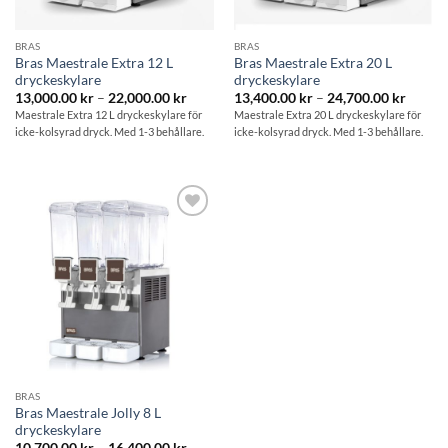
BRAS
BRAS
Bras Maestrale Extra 12 L
Bras Maestrale Extra 20 L
dryckeskylare
dryckeskylare
Prisintervall:
Prisint
13,000.00
kr
–
22,000.00
kr
13,400.00
kr
–
24,700.00
kr
13,000.00 kr
13,400
Maestrale Extra 12 L dryckeskylare för
Maestrale Extra 20 L dryckeskylare för
till
till
icke-kolsyrad dryck. Med 1-3 behållare.
icke-kolsyrad dryck. Med 1-3 behållare.
22,000.00 kr
24,700
Lägg till i
önskelistan
BRAS
Bras Maestrale Jolly 8 L
dryckeskylare
Prisintervall:
10,700.00
kr
–
16,400.00
kr