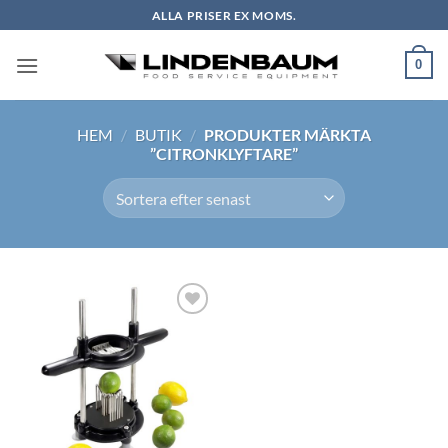
Skip
ALLA PRISER EX MOMS.
to
content
0
HEM
/
BUTIK
/
PRODUKTER MÄRKTA
”CITRONKLYFTARE”
Lägg till i
önskelistan