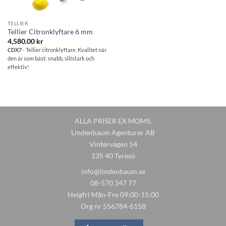
TELLIER
Tellier Citronklyftare 6 mm
4,580.00
kr
CDX7
- Tellier citronklyftare. Kvalitet när
den är som bäst: snabb, slitstark och
effektiv!
ALLA PRISER EX MOMS.
Lindenbaum Agenturer AB
Vintervägen 54
135 40 Tyresö
info@lindenbaum.se
08-570 347 77
Helgfri Mån-Fre 09:00-15:00
Org nr 556784-6158