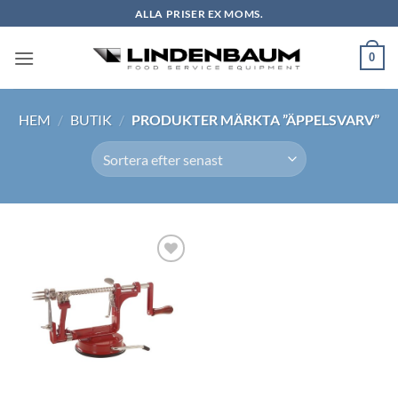
Skip
ALLA PRISER EX MOMS.
to
content
0
HEM
/
BUTIK
/
PRODUKTER MÄRKTA ”ÄPPELSVARV”
Lägg till i
önskelistan