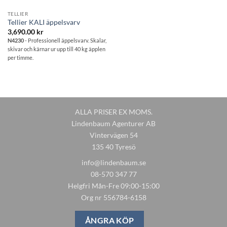
TELLIER
Tellier KALI äppelsvarv
3,690.00
kr
N4230
- Professionell äppelsvarv. Skalar,
skivar och kärnar ur upp till 40 kg äpplen
per timme.
ALLA PRISER EX MOMS.
Lindenbaum Agenturer AB
Vintervägen 54
135 40 Tyresö
info@lindenbaum.se
08-570 347 77
Helgfri Mån-Fre 09:00-15:00
Org nr 556784-6158
ÅNGRA KÖP