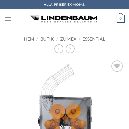
Skip
ALLA PRISER EX MOMS.
to
content
0
HEM
/
BUTIK
/
ZUMEX
/
ESSENTIAL
Lägg till i
önskelistan