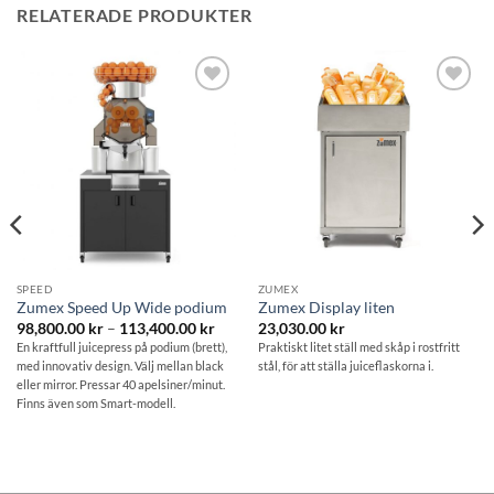
RELATERADE PRODUKTER
Lägg till i
Lägg till i
önskelistan
önskelistan
SPEED
ZUMEX
Zumex Speed Up Wide podium
Zumex Display liten
Prisintervall:
98,800.00
kr
–
113,400.00
kr
23,030.00
kr
98,800.00 kr
intervall:
En kraftfull juicepress på podium (brett),
Praktiskt litet ställ med skåp i rostfritt
till
300.00 kr
med innovativ design. Välj mellan black
stål, för att ställa juiceflaskorna i.
113,400.00 kr
eller mirror. Pressar 40 apelsiner/minut.
,000.00 kr
Finns även som Smart-modell.