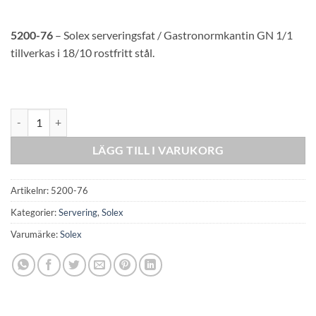
5200-76
– Solex serveringsfat / Gastronormkantin GN 1/1
tillverkas i 18/10 rostfritt stål.
Solex Tray rectangular mängd
LÄGG TILL I VARUKORG
Artikelnr:
5200-76
Kategorier:
Servering
,
Solex
Varumärke:
Solex