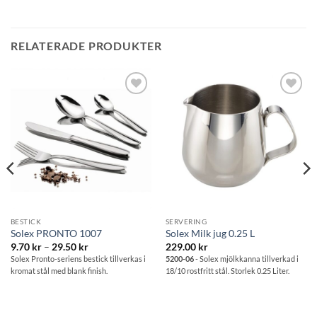
RELATERADE PRODUKTER
Lägg till i
Lägg till i
önskelistan
önskelistan
BESTICK
SERVERING
Solex PRONTO 1007
Solex Milk jug 0.25 L
Prisintervall:
9.70
kr
–
29.50
kr
229.00
kr
9.70 kr
Solex Pronto-seriens bestick tillverkas i
5200-06
- Solex mjölkkanna tillverkad i
till
kromat stål med blank finish.
18/10 rostfritt stål. Storlek 0.25 Liter.
29.50 kr