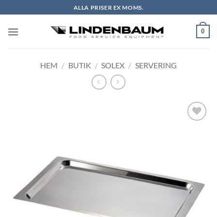
Skip
ALLA PRISER EX MOMS.
to
content
0
HEM
/
BUTIK
/
SOLEX
/
SERVERING
Lägg till i
önskelistan