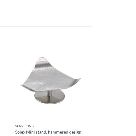
 i
Lägg till i
tan
önskelistan
SERVERING
Solex Mini stand, hammered design