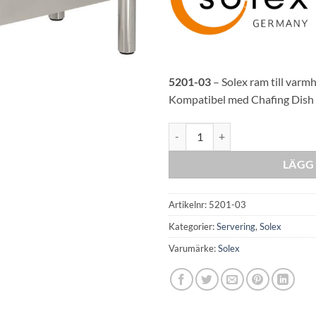
5201-03
– Solex ram till varmhå
Kompatibel med Chafing Dish 
Solex Stand for chafing dish FIR
LÄGG 
Artikelnr:
5201-03
Kategorier:
Servering
,
Solex
Varumärke:
Solex