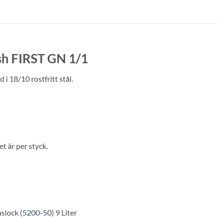
ish FIRST GN 1/1
 i 18/10 rostfritt stål.
t är per styck.
slock (
5200-50
) 9 Liter