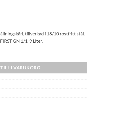
llningskärl, tillverkad i 18/10 rostfritt stål.
FIRST GN 1/1 9 Liter.
ST GN 1/1 mängd
TILL I VARUKORG