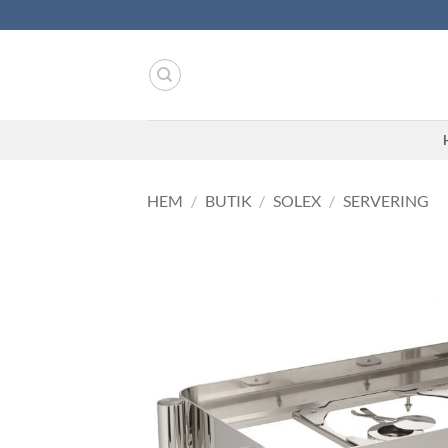
Skip
to
content
HEM
/
BUTIK
/
SOLEX
/
SERVERING