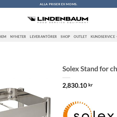
ALLA PRISER EX MOMS.
HEM
NYHETER
LEVERANTÖRER
SHOP
OUTLET
KUNDSERVICE
Solex Stand for c
Lägg till i
2,830.10
önskelistan
kr