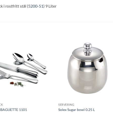
 rostfritt stål (
5200-51
) 9 Liter
Lägg till i
Lägg till
önskelistan
önskelis
CK
SERVERING
x BAGUETTE 1101
Solex Sugar bowl 0.25 L