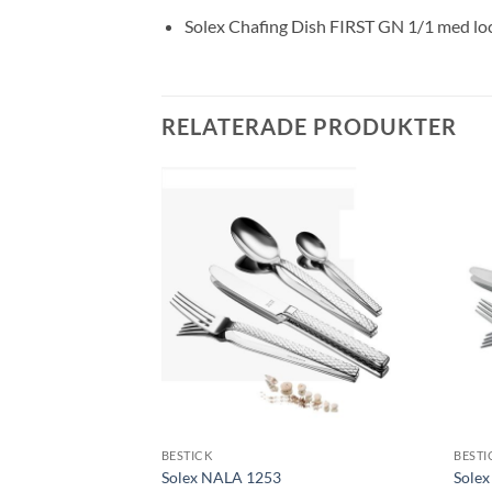
Solex Chafing Dish FIRST GN 1/1 med lock i
RELATERADE PRODUKTER
Lägg till i
Lägg till i
önskelistan
önskelistan
BESTICK
BESTI
e-walled 0.3 L
Solex NALA 1253
Sole