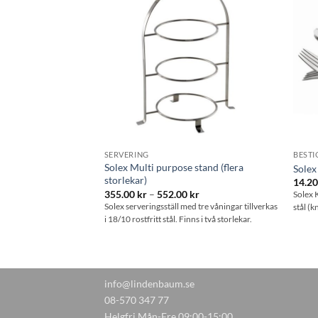
Lägg till i
Lägg till i
önskelistan
önskelistan
SERVERING
BESTI
Solex Multi purpose stand (flera
1101
Sole
storlekar)
Prisintervall:
r
14.2
18.70 kr
Prisintervall:
355.00
kr
–
552.00
kr
bestick tillverkas i
Solex K
till
355.00 kr
Solex serveringsställ med tre våningar tillverkas
kromat stål), samtliga med
stål (k
238.90 kr
till
i 18/10 rostfritt stål. Finns i två storlekar.
r serie som erbjuder ett
552.00 kr
info@lindenbaum.se
08-570 347 77
Helgfri Mån-Fre 09:00-15:00