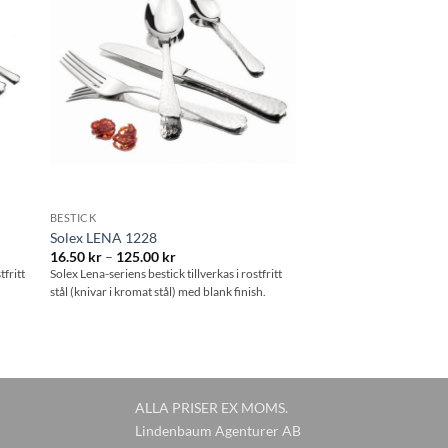
 i
Lägg till i
tan
önskelistan
BESTICK
Solex LENA 1228
Prisintervall:
16.50
kr
–
125.00
kr
16.50 kr
tfritt
Solex Lena-seriens bestick tillverkas i rostfritt
till
stål (knivar i kromat stål) med blank finish.
125.00 kr
ALLA PRISER EX MOMS.
Lindenbaum Agenturer AB