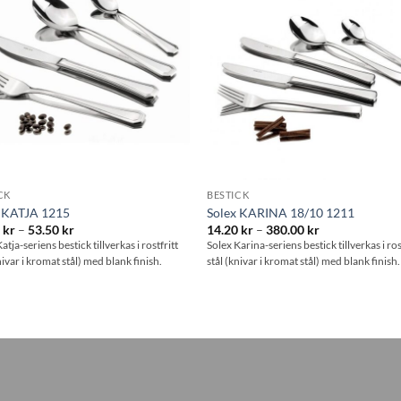
Lägg till i
Lägg till
önskelistan
önskelis
CK
BESTICK
x KATJA 1215
Solex KARINA 18/10 1211
Prisintervall:
Prisintervall:
0
kr
–
53.50
kr
14.20
kr
–
380.00
kr
14.20 kr
14.20 kr
atja-seriens bestick tillverkas i rostfritt
Solex Karina-seriens bestick tillverkas i ros
till
till
nivar i kromat stål) med blank finish.
stål (knivar i kromat stål) med blank finish.
53.50 kr
380.00 kr