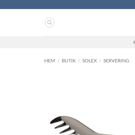
Skip
to
content
HEM
/
BUTIK
/
SOLEX
/
SERVERING