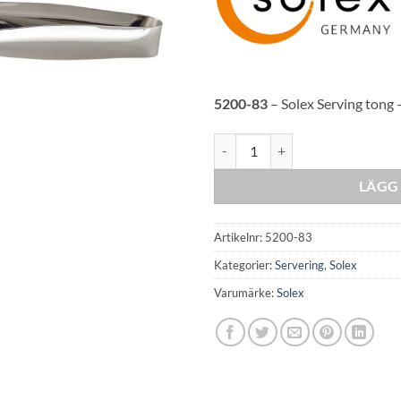
5200-83
– Solex Serving tong – 
Solex Serving tong mängd
LÄGG 
Artikelnr:
5200-83
Kategorier:
Servering
,
Solex
Varumärke:
Solex