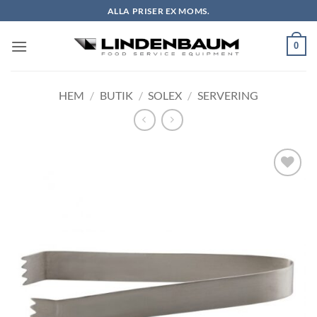
Skip
ALLA PRISER EX MOMS.
to
content
0
HEM
/
BUTIK
/
SOLEX
/
SERVERING
Lägg till i
önskelistan