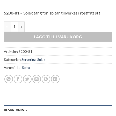
5200-81
– Solex tång för isbitar, tillverkas i rostfritt stål.
Solex Ice cube tong mängd
LÄGG TILL I VARUKORG
Artikelnr:
5200-81
Kategorier:
Servering
,
Solex
Varumärke:
Solex
BESKRIVNING