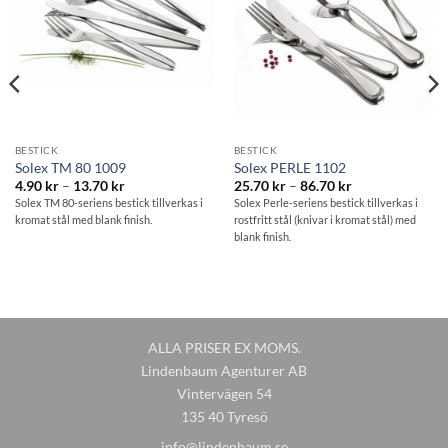
BESTICK
BESTICK
Solex TM 80 1009
Solex PERLE 1102
:
Prisintervall:
Prisintervall:
4.90
kr
–
13.70
kr
25.70
kr
–
86.70
kr
4.90 kr
25.70 kr
Solex TM 80-seriens bestick tillverkas i
Solex Perle-seriens bestick tillverkas i
till
till
kromat stål med blank finish.
rostfritt stål (knivar i kromat stål) med
13.70 kr
86.70 kr
blank finish.
ALLA PRISER EX MOMS.
Lindenbaum Agenturer AB
Vintervägen 54
135 40 Tyresö
info@lindenbaum.se