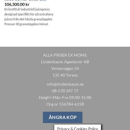
106,300.00
kr
En kraftfull industriell juicepress
designad specifikt för att extrahera
juicen från det hårda granatäpplet.
Pressar 30 granatäpplen/minut.
ALLA PRISER EX MOMS.
Lindenbaum Agenturer AB
Vintervägen 54
135 40 Tyresö
info@lindenbaum.se
08-570 347 77
Helgfri Mån-Fre 09:00-15:00
Org nr 556784-6158
ÅNGRA KÖP
Privacy & Cookies Policy