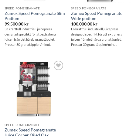
SPEED POMEGRANATE
SPEED POMEGRANATE
Zumex Speed Pomegranate Slim
Zumex Speed Pomegranate
Podium
Wide podium
99,500.00
kr
100,000.00
kr
En kraftfull industriell juicepress
En kraftfull industriell juicepress
designad specifikt för att extrahera
designad specifikt för att extrahera
juicen från det hårda granatäpplet.
juicen från det hårda granatäpplet.
Pressar 30 granatäpplen/minut.
Pressar 30 granatäpplen/minut.
Lägg till i
önskelistan
SPEED POMEGRANATE
Zumex Speed Pomegranate
Juice Corner Oiled Oak