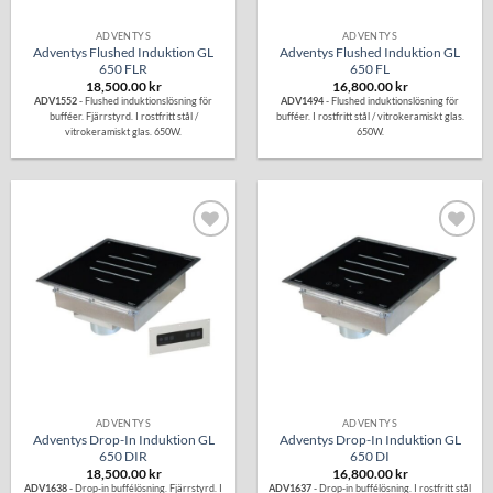
ADVENTYS
ADVENTYS
Adventys Flushed Induktion GL
Adventys Flushed Induktion GL
650 FLR
650 FL
18,500.00
kr
16,800.00
kr
ADV1552
- Flushed induktionslösning för
ADV1494
- Flushed induktionslösning för
bufféer. Fjärrstyrd. I rostfritt stål /
bufféer. I rostfritt stål / vitrokeramiskt glas.
vitrokeramiskt glas. 650W.
650W.
Lägg till i
Lägg till i
önskelistan
önskelistan
ADVENTYS
ADVENTYS
Adventys Drop-In Induktion GL
Adventys Drop-In Induktion GL
650 DIR
650 DI
18,500.00
kr
16,800.00
kr
ADV1638
- Drop-in buffélösning. Fjärrstyrd. I
ADV1637
- Drop-in buffélösning. I rostfritt stål