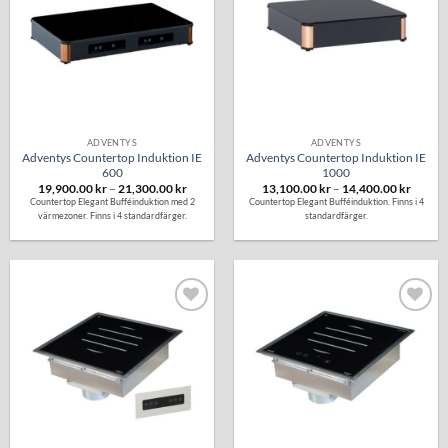
önskelistan
önskelistan
ADVENTYS
ADVENTYS
Adventys Countertop Induktion IE
Adventys Countertop Induktion IE
600
1000
Prisintervall:
Prisinte
19,900.00
kr
–
21,300.00
kr
13,100.00
kr
–
14,400.00
kr
19,900.00 kr
13,100
Countertop Elegant Bufféinduktion med 2
Countertop Elegant Bufféinduktion. Finns i 4
till
till
värmezoner. Finns i 4 standardfärger.
standardfärger.
21,300.00 kr
14,400
Lägg till i
Lägg till i
önskelistan
önskelistan