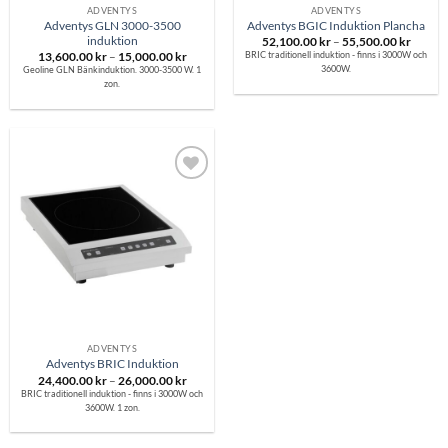
ADVENTYS
ADVENTYS
Adventys GLN 3000-3500
Adventys BGIC Induktion Plancha
induktion
Prisinte
52,100.00
kr
–
55,500.00
kr
52,100
BRIC traditionell induktion - finns i 3000W och
Prisintervall:
13,600.00
kr
–
15,000.00
kr
till
13,600.00 kr
3600W.
Geoline GLN Bänkinduktion. 3000-3500 W. 1
55,500
till
zon.
15,000.00 kr
Lägg till i
önskelistan
ADVENTYS
Adventys BRIC Induktion
Prisintervall:
24,400.00
kr
–
26,000.00
kr
24,400.00 kr
BRIC traditionell induktion - finns i 3000W och
till
3600W. 1 zon.
26,000.00 kr