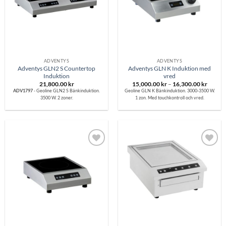
ADVENTYS
ADVENTYS
Adventys GLN2 S Countertop
Adventys GLN K Induktion med
Induktion
vred
Prisinte
21,800.00
kr
15,000.00
kr
–
16,300.00
kr
15,000
ADV1797
- Geoline GLN2 S Bänkinduktion.
Geoline GLN K Bänkinduktion. 3000-3500 W.
till
3500 W. 2 zoner.
1 zon. Med touchkontroll och vred.
16,300
Lägg till i
Lägg till i
önskelistan
önskelistan