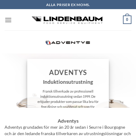
Skip
ALLA PRISER EX MOMS.
to
content
0
ADVENTYS
Induktionsutrustning
Fransk tillverkade av professionell
induktionsutrusutning sedan 1999. De
erbjuder produkter som passar lika bra för
fine dining och snabbmat och som för
privatpersoner.
Adventys
PRODUKTKATALOG
Adventys grundades för mer än 20 år sedan i Seurre i Bourgogne
och är den ledande franska tillverkaren av utrustningslösningar och