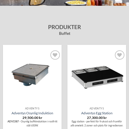
PRODUKTER
Buffet
Lägg till i
Lägg till i
önskelistan
önskelistan
ADVENTYS
ADVENTYS
Adventys Osynlig Induktion
Adventys Egg Station
29,500.00
kr
27,300.00
kr
ADV1587
- Osynlig bufféinduktion i rostfritt
Egg station - perfekt för frukost och framför
stål 650W.
allt omelett. 2 zoner och plats för ingredienser.