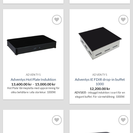
Lägg till i
Lägg till i
önskelistan
önskelistan
ADVENTYS
ADVENTYS
Adventys Hot Plate Induktion
Adventys IE FDIR drop-in buffet
1000
Prisintervall:
13,600.00
kr
–
15,000.00
kr
13,600.00 kr
Hot Plate Värmeplatta med uppvärmning för
12,200.00
kr
till
olika behållare i alla storlekar. 1000W.
ADV1835
- inbyggd induktion i svart för en
15,000.00 kr
elegant buffet. För värmehållning. 1000W.
Lägg till i
Lägg till i