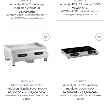
ADVENTYS
ADVENTYS
Adventys GLW Countertop
Adventys B2RIC Induktion 3000
Induktion Wok 3500
27,600.00
kr
ADV2144
- B2RIC traditionell induktion -
28,700.00
kr
snabb uppvärmning. 2 zoner. 3000W.
ADV1610
- Geoline GLW Bänkinduktion för
wok. 3500W. Wokpanna inkluderad.
Lägg till i
Lägg till i
önskelistan
önskelistan
ADVENTYS
ADVENTYS
Adventys GLP Countertop
Adventys GL2 S Countertop
Induktion Plancha 6000-8000W
Induktion 5000-700W
Prisintervall:
Prisinte
83,200.00
kr
–
131,600.00
kr
30,300.00
kr
–
33,700.00
kr
83,200.00 kr
30,300
Geoline GL2 S. Bänkinduktion. 5000-7000 W.
Geoline GL2 S. Bänkinduktion. 5000-7000 W.
till
till
2 zoner.
2 zoner.
131,600.00 kr
33,700